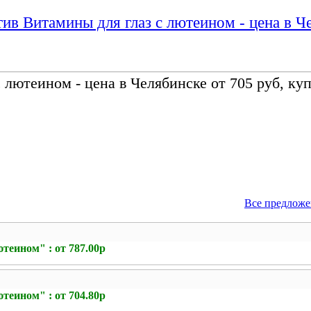
ив Витамины для глаз с лютеином - цена в Ч
лютеином - цена в Челябинске от 705 руб, ку
Все предложе
теином" : от 787.00р
теином" : от 704.80р