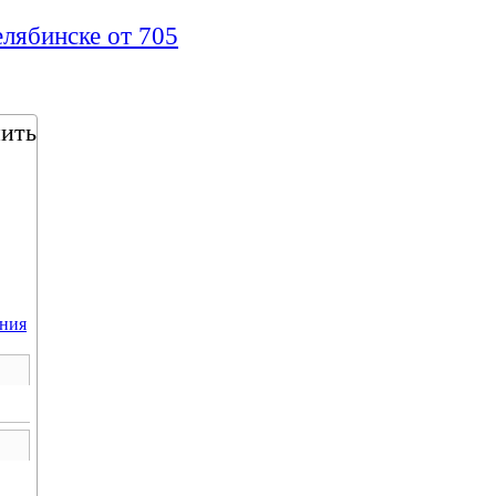
елябинске от 705
пить
ния