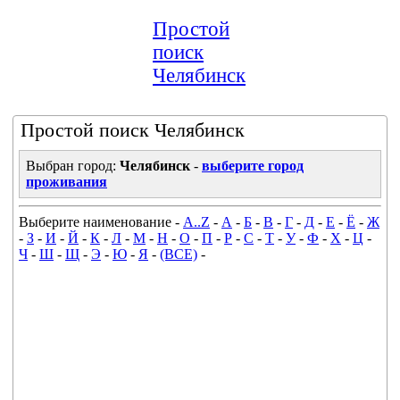
Простой
поиск
Челябинск
Простой поиск Челябинск
Выбран город:
Челябинск
-
выберите город
проживания
Выберите наименование -
A..Z
-
А
-
Б
-
В
-
Г
-
Д
-
Е
-
Ё
-
Ж
-
З
-
И
-
Й
-
К
-
Л
-
М
-
Н
-
О
-
П
-
Р
-
С
-
Т
-
У
-
Ф
-
Х
-
Ц
-
Ч
-
Ш
-
Щ
-
Э
-
Ю
-
Я
-
(ВСЕ)
-