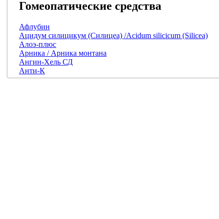
Гомеопатические средства
Афлубин
Ацидум силицикум (Силицеа) /Acidum silicicum (Silicea)
Алоэ-плюс
Арника / Арника монтана
Ангин-Хель СД
Анти-К