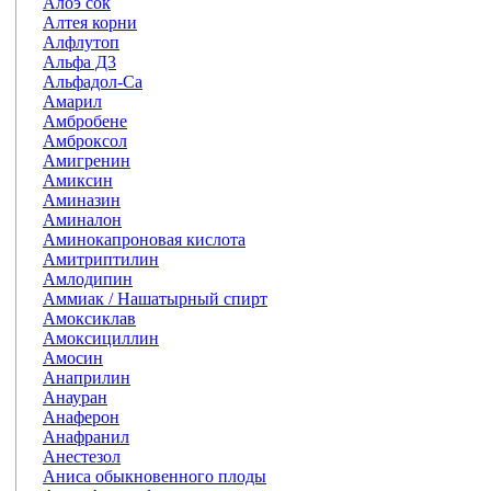
Алоэ сок
Алтея корни
Алфлутоп
Альфа Д3
Альфадол-Са
Амарил
Амбробене
Амброксол
Амигренин
Амиксин
Аминазин
Аминалон
Аминокапроновая кислота
Амитриптилин
Амлодипин
Аммиак / Нашатырный спирт
Амоксиклав
Амоксициллин
Амосин
Анаприлин
Анауран
Анаферон
Анафранил
Анестезол
Аниса обыкновенного плоды