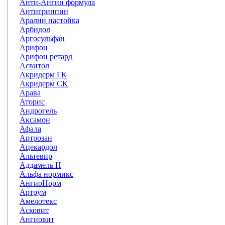
Анти-Ангин формула
Антигриппин
Аралии настойка
Арбидол
Аргосульфан
Арифон
Арифон ретард
Асвитол
Акридерм ГК
Акридерм СК
Арава
Аторис
Андрогель
Аксамон
Афала
Артрозан
Ацекардол
Альтевир
Аддамель Н
Альфа нормикс
АнгиоНорм
Артрум
Амелотекс
Асковит
Ангиовит