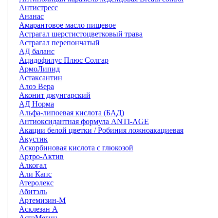
Антистресс
Ананас
Амарантовое масло пищевое
Астрагал шерстистоцветковый трава
Астрагал перепончатый
АД баланс
Ацидофилус Плюс Солгар
АрмоЛипид
Астаксантин
Алоэ Вера
Аконит джунгарский
АД Норма
Альфа-липоевая кислота (БАД)
Антиоксидантная формула ANTI-AGE
Акации белой цветки / Робиния ложноакациевая
Акустик
Аскорбиновая кислота с глюкозой
Артро-Актив
Алкогал
Али Капс
Атеролекс
Абитэль
Артемизин-М
Асклезан А
АстаМегин