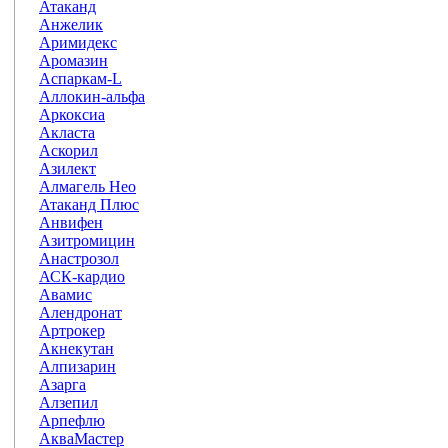
Атаканд
Анжелик
Аримидекс
Аромазин
Аспаркам-L
Аллокин-альфа
Аркоксиа
Акласта
Аскорил
Азилект
Алмагель Нео
Атаканд Плюс
Анвифен
Азитромицин
Анастрозол
АСК-кардио
Авамис
Алендронат
Артрокер
Акнекутан
Алпизарин
Азарга
Алзепил
Арпефлю
АкваМастер