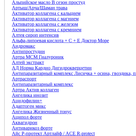
Альпийское масло В сезон простуд
Артыш/Арча/Шаман трава
Активатор коллагена с кальцием
Активатор коллагена с магнием
Активатор коллагена с железом
Активатор коллагена с кремнием
Алтея сироп интенсив
Альфа-липоевая кислота + С + Е Доктор Море
Андромакс
Антипростудин
Артра МСМ Гиалуроник
Алтей экстракт
АД Норма Кардио Дигидрокверцетин
Антипаразитарный комплекс Лисичка + осина, гвоздика, 
Артраспорт
Антипаразитарный комплекс
Артра Актив коллаген
Ангелика инозит
Ацидофилин+
Адаптоген микс
Ангелика Жизненный тонус
Аципол форте
Аквагидрон
Антиварикоз форте
Айс Р-протект Артлайф / ACE R-protect