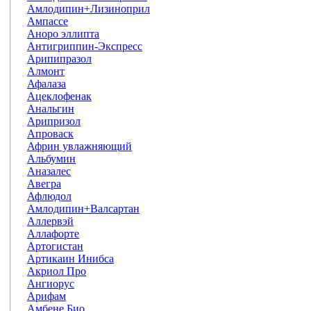
Амлодипин+Лизиноприл
Ампассе
Аноро эллипта
Антигриппин-Экспресс
Арипипразол
Алмонт
Афалаза
Ацеклофенак
Анальгин
Арипризол
Апроваск
Африн увлажняющий
Альбумин
Аназалес
Авегра
Афлюдол
Амлодипин+Валсартан
Аллервэй
Аллафорте
Артогистан
Артикаин Инибса
Акриол Про
Ангиорус
Арифам
Амбене Био