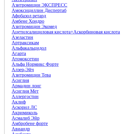
Азитромицин ЭКСПРЕСС
Амоксициллин Диспертаб
Афобазол ретард
Амбене Хондро
Азитромицин Экомед
Ацетилсалициловая кислота+Аскорбиновая кислота
Азеластин
Артраксикам
Альфакальцидол
Агарта
Атомоксетин
Альфа Нормикс Форте
Алзер-Эйч
Азитромицин Тева
Асиглия
Армадин лонг
Асиглия Мет
Аллергостин
Аклиф
Аскорил ЛС
Акримиколь
Асмалиб Эйр
Амбробене форте
Авиандр