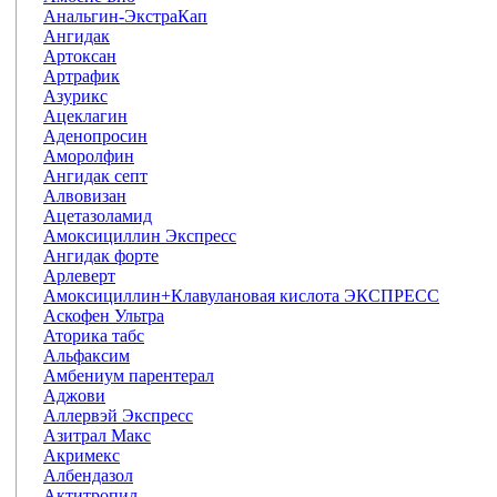
Анальгин-ЭкстраКап
Ангидак
Артоксан
Артрафик
Азурикс
Ацеклагин
Аденопросин
Аморолфин
Ангидак септ
Алвовизан
Ацетазоламид
Амоксициллин Экспресс
Ангидак форте
Арлеверт
Амоксициллин+Клавулановая кислота ЭКСПРЕСС
Аскофен Ультра
Аторика табс
Альфаксим
Амбениум парентерал
Аджови
Аллервэй Экспресс
Азитрал Макс
Акримекс
Албендазол
Актитропил