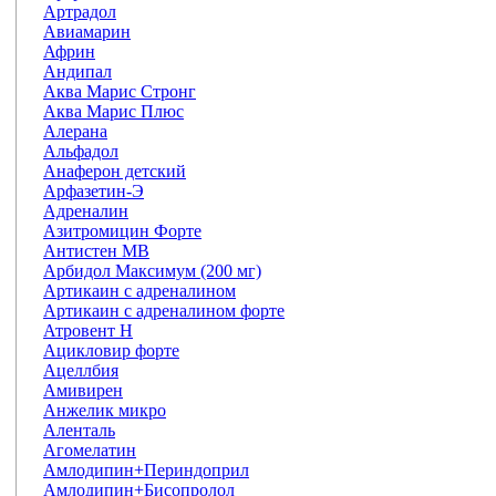
Артрадол
Авиамарин
Африн
Андипал
Аква Марис Стронг
Аква Марис Плюс
Алерана
Альфадол
Анаферон детский
Арфазетин-Э
Адреналин
Азитромицин Форте
Антистен МВ
Арбидол Максимум (200 мг)
Артикаин с адреналином
Артикаин с адреналином форте
Атровент Н
Ацикловир форте
Ацеллбия
Амивирен
Анжелик микро
Аленталь
Агомелатин
Амлодипин+Периндоприл
Амлодипин+Бисопролол