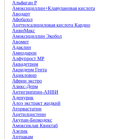
Альфаган Р
Амоксициллин+Клавулановая кислота
Аводарт
Афобазол
Ацетилсалициловая кислота Кардио
АнвиМакс
Амоксициллин Экобол
Авомит
Адаклин
Амиодарон
Алфупрост МР
Аквадетрим
Акридерм Гента
Ацикловир
Африн экстро
Азикс-Дерм
Антигриппин-АНВИ
Аденурик
Алоэ экстракт жидкий
Аторвастатин
Ацетилцистеин
Акупан-Биокодекс
Амоксиклав Квиктаб
Азелик
Артракам