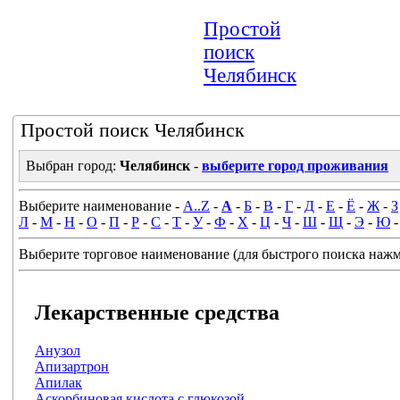
Простой
поиск
Челябинск
Простой поиск Челябинск
Выбран город:
Челябинск
-
выберите город проживания
Выберите наименование -
A..Z
-
А
-
Б
-
В
-
Г
-
Д
-
Е
-
Ё
-
Ж
-
З
Л
-
М
-
Н
-
О
-
П
-
Р
-
С
-
Т
-
У
-
Ф
-
Х
-
Ц
-
Ч
-
Ш
-
Щ
-
Э
-
Ю
Выберите торговое наименование (для быстрого поиска нажми
Лекарственные средства
Анузол
Апизартрон
Апилак
Аскорбиновая кислота с глюкозой