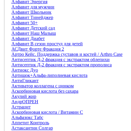
Алфавит Энергия
Алфавит для мужчин
Алфавит Школьник
Алфавит Тинейджер
Алфавит 50+
Алфавит Детский сад
Алфавит Наш Малыш
Алфавит Диабет
Алфавит В сезон простуд для детей
АСДвит Форте Фракция 2
Артро Кейс. Поддержка суставов и костей / Arthro Case
Антисептик Д-2 фракция с экстрактом облепихи
Антисептик Д-2 фракция с экстрактом прополиса
Антиокс Дуо
Артишок+Альфа-липолиевая кислота
АнтиГликант
Активатор коллагена с цинком
Аскорбиновая кислота без сахара
Акулий жир
АндрОПРЕН
Астрацит
Аскорбиновая кислота / Витамин С
Альфазокс Табс
Аппетит Контроль
Астаксантин Солгар