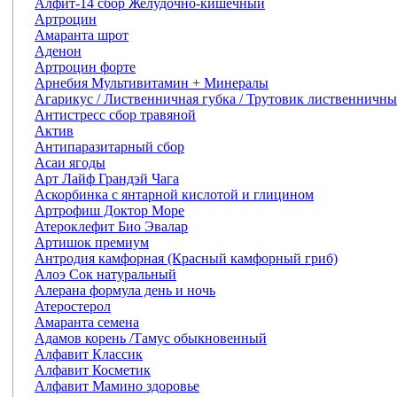
Алфит-14 сбор Желудочно-кишечный
Артроцин
Амаранта шрот
Аденон
Артроцин форте
Арнебия Мультивитамин + Минералы
Агарикус / Лиственничная губка / Трутовик лиственничн
Антистресс сбор травяной
Актив
Антипаразитарный сбор
Асаи ягоды
Арт Лайф Грандэй Чага
Аскорбинка с янтарной кислотой и глицином
Артрофиш Доктор Море
Атероклефит Био Эвалар
Артишок премиум
Антродия камфорная (Красный камфорный гриб)
Алоэ Сок натуральный
Алерана формула день и ночь
Атеростерол
Амаранта семена
Адамов корень /Тамус обыкновенный
Алфавит Классик
Алфавит Косметик
Алфавит Мамино здоровье