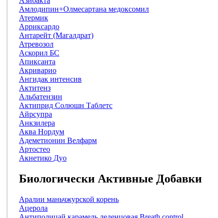
Азибакта
Амлодипин+Олмесартана медоксомил
Атермик
Арриксардо
Антарейт (Магалдрат)
Атревозол
Аскорил БС
Апиксанта
Акриварио
Ангидак интенсив
Актитенз
Альбатензин
Актиприд Солюшн Таблетс
Айрсупра
Анкзилера
Аква Нордум
Адеметионин Велфарм
Артостео
Акнетико Дуо
Биологически Активные Добавки
Аралии маньчжурской корень
Ацерола
Антиполицай карамель леденцовая Breath control