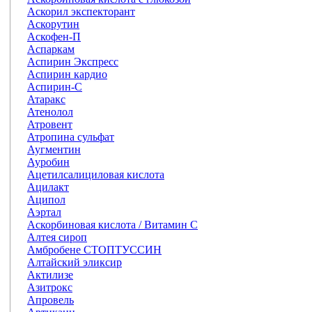
Аскорил экспекторант
Аскорутин
Аскофен-П
Аспаркам
Аспирин Экспресс
Аспирин кардио
Аспирин-С
Атаракс
Атенолол
Атровент
Атропина сульфат
Аугментин
Ауробин
Ацетилсалициловая кислота
Ацилакт
Аципол
Аэртал
Аскорбиновая кислота / Витамин С
Алтея сироп
Амбробене СТОПТУССИН
Алтайский эликсир
Актилизе
Азитрокс
Апровель