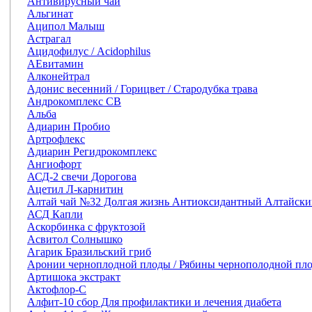
Антивирусный чай
Альгинат
Аципол Малыш
Астрагал
Ацидофилус / Acidophilus
АЕвитамин
Алконейтрал
Адонис весенний / Горицвет / Стародубка трава
Андрокомплекс СВ
Альба
Адиарин Пробио
Артрофлекс
Адиарин Регидрокомплекс
Ангиофорт
АСД-2 свечи Дорогова
Ацетил Л-карнитин
Алтай чай №32 Долгая жизнь Антиоксидантный Алтайск
АСД Капли
Аскорбинка с фруктозой
Асвитол Солнышко
Агарик Бразильский гриб
Аронии черноплодной плоды / Рябины чернополодной пл
Артишока экстракт
Актофлор-С
Алфит-10 сбор Для профилактики и лечения диабета