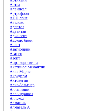
Артикаин
Артра
Алвипсал
Артрофоон
АЦЦ лонг
Авелокс
Адаптол
Адвантан
Аджисепт
Адонис-бром
Аевит
Азатиоприн
Азафен
Азопт
Аира корневища
Акатинол Мемантин
Аква Марис
Акридерм
Актовегин
Алка-Зельтцер
Аллапинин
Аллопуринол
Аллохол
Алмагель
Алмагель А