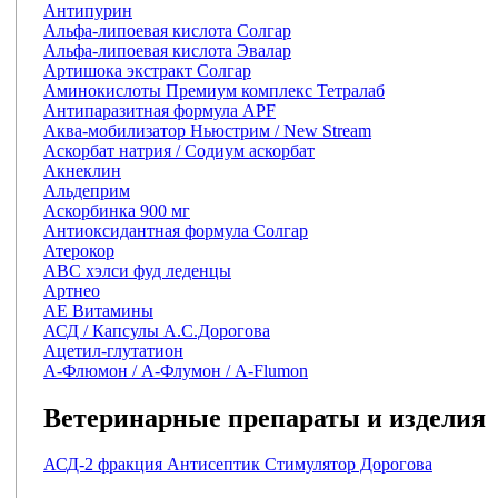
Антипурин
Альфа-липоевая кислота Солгар
Альфа-липоевая кислота Эвалар
Артишока экстракт Солгар
Аминокислоты Премиум комплекс Тетралаб
Антипаразитная формула APF
Аква-мобилизатор Ньюстрим / New Stream
Аскорбат натрия / Содиум аскорбат
Акнеклин
Альдеприм
Аскорбинка 900 мг
Антиоксидантная формула Солгар
Атерокор
АВС хэлси фуд леденцы
Артнео
АЕ Витамины
АСД / Капсулы А.С.Дорогова
Ацетил-глутатион
А-Флюмон / А-Флумон / A-Flumon
Ветеринарные препараты и изделия
АСД-2 фракция Антисептик Стимулятор Дорогова