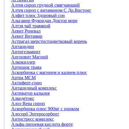
Алтея сироп грудной смягчающий
Алтея сироп с витамином С Др.Вистонг
Алфит плюс Здоровый сон
Альгавир Фукоидан Доктор море
Алтэя чай травяной
Аевит Реневал
Аевит Витамир
Астрагал шерстистоцветковый корень
Антацидин
Антигельминт
Ангиовит Магний
Алкокиллер
Артишок трава
Аскорбинка с магнием и калием плюс
Артра МСМ
Актиферт-гино
Антацидный комплекс
Активатор кальция
Алкодетокс
Алоэ Вера сироп
Аскорбинка плюс 900мг с цинком
Алесорб Энтеросорбент
Антистресс комплекс
Альфа-липоевая кислота форте