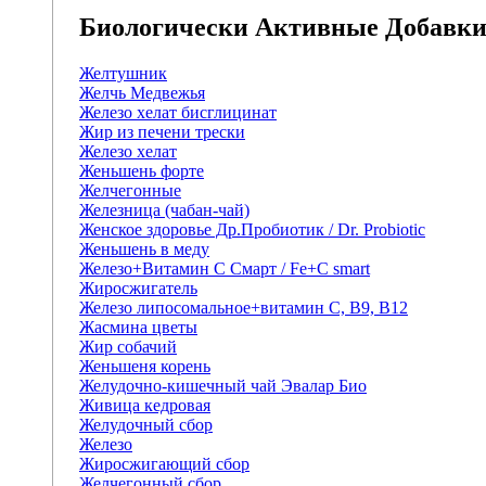
Биологически Активные Добавк
Желтушник
Желчь Медвежья
Железо хелат бисглицинат
Жир из печени трески
Железо хелат
Женьшень форте
Желчегонные
Железница (чабан-чай)
Женское здоровье Др.Пробиотик / Dr. Probiotic
Женьшень в меду
Железо+Витамин С Смарт / Fe+C smart
Жиросжигатель
Железо липосомальное+витамин С, В9, В12
Жасмина цветы
Жир собачий
Женьшеня корень
Желудочно-кишечный чай Эвалар Био
Живица кедровая
Желудочный сбор
Железо
Жиросжигающий сбор
Желчегонный сбор