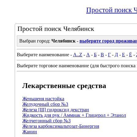
Простой поиск 
Простой поиск Челябинск
Выбран город:
Челябинск
-
выберите город прожива
Выберите наименование -
A..Z
-
А
-
Б
-
В
-
Г
-
Д
-
Е
-
Ё
-
Выберите торговое наименование (для быстрого поиска 
Лекарственные средства
Женьшеня настойка
Желудочный сбор №3
Железа [III] гидроксид декстран
Жидкость для рук / Аммиак + Глицерол + Этанол
Желчегонный сбор №3
Железа карбоксимальтозат-Бинергия
Жанин