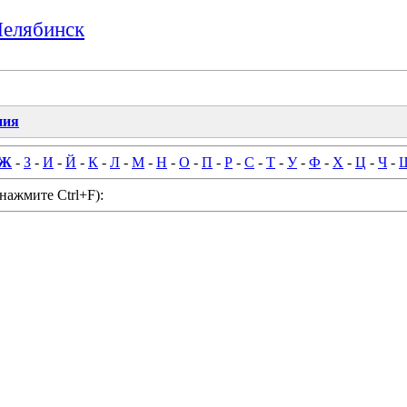
Челябинск
ния
Ж
-
З
-
И
-
Й
-
К
-
Л
-
М
-
Н
-
О
-
П
-
Р
-
С
-
Т
-
У
-
Ф
-
Х
-
Ц
-
Ч
-
нажмите Ctrl+F):