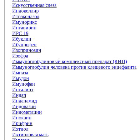
Искусственная слеза
Индоколлир
Итраконазол
Имунорикс
Ингавирин
ИРС 19
Ибуклин
Ибупрофен
Изопринозин
Изофра
Иммуноглобулиновый комплексный препарат (КИП)
Иммуноглобулин человека против клещевого энцефалита
Импаза
Имудон
Имунофан
Ингалипт
Индап
Индапамид
Индовазин
Индометацин
Инокаин
Ирифрин
Ихтиол
Ихтиоловая мазь