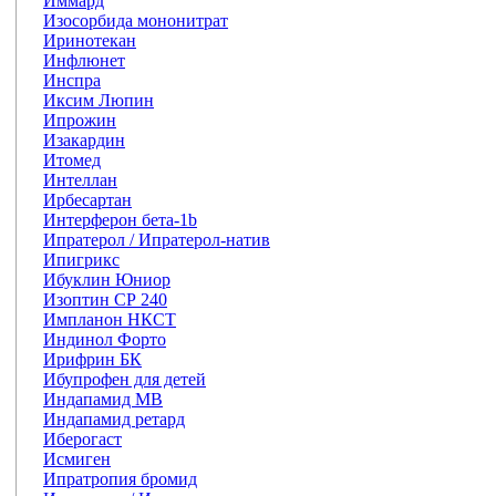
Иммард
Изосорбида мононитрат
Иринотекан
Инфлюнет
Инспра
Иксим Люпин
Ипрожин
Изакардин
Итомед
Интеллан
Ирбесартан
Интерферон бета-1b
Ипратерол / Ипратерол-натив
Ипигрикс
Ибуклин Юниор
Изоптин СР 240
Импланон НКСТ
Индинол Форто
Ирифрин БК
Ибупрофен для детей
Индапамид МВ
Индапамид ретард
Иберогаст
Исмиген
Ипратропия бромид