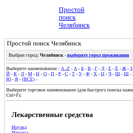
Простой
поиск
Челябинск
Простой поиск Челябинск
Выбран город:
Челябинск
-
выберите город проживания
Выберите наименование -
A..Z
-
А
-
Б
-
В
-
Г
-
Д
-
Е
-
Ё
-
Ж
-
З
Й
-
К
-
Л
-
М
-
Н
-
О
-
П
-
Р
-
С
-
Т
-
У
-
Ф
-
Х
-
Ц
-
Ч
-
Ш
-
Щ
-
Ю
-
Я
-
(ВСЕ)
-
Выберите торговое наименование (для быстрого поиска наж
Ctrl+F):
Лекарственные средства
Ирузид
Итразол