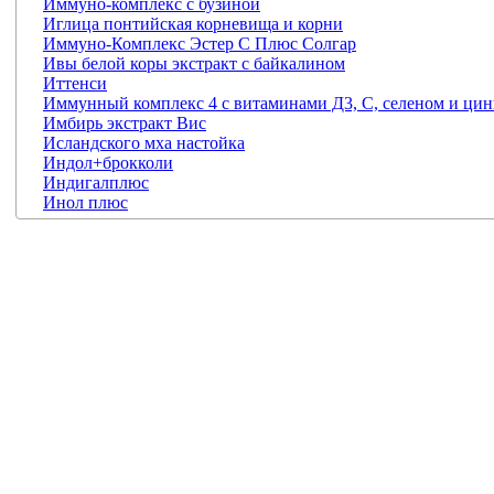
Иммуно-комплекс с бузиной
Иглица понтийская корневища и корни
Иммуно-Комплекс Эстер С Плюс Солгар
Ивы белой коры экстракт с байкалином
Иттенси
Иммунный комплекс 4 с витаминами Д3, С, селеном и ци
Имбирь экстракт Вис
Исландского мха настойка
Индол+брокколи
Индигалплюс
Инол плюс