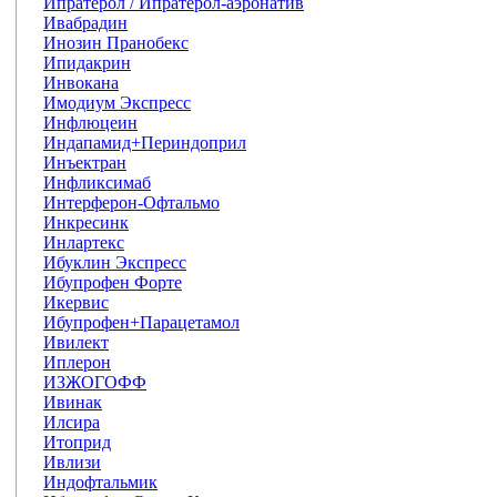
Ипратерол / Ипратерол-аэронатив
Ивабрадин
Инозин Пранобекс
Ипидакрин
Инвокана
Имодиум Экспресс
Инфлюцеин
Индапамид+Периндоприл
Инъектран
Инфликсимаб
Интерферон-Офтальмо
Инкресинк
Инлартекс
Ибуклин Экспресс
Ибупрофен Форте
Икервис
Ибупрофен+Парацетамол
Ивилект
Иплерон
ИЗЖОГОФФ
Ивинак
Илсира
Итоприд
Ивлизи
Индофтальмик