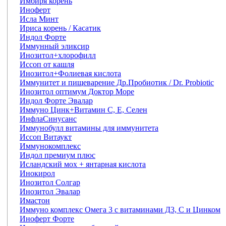
Имбиря корень
Иноферт
Исла Минт
Ириса корень / Касатик
Индол Форте
Иммунный эликсир
Инозитол+хлорофилл
Иссоп от кашля
Инозитол+Фолиевая кислота
Иммунитет и пищеварение Др.Пробиотик / Dr. Probiotic
Инозитол оптимум Доктор Море
Индол Форте Эвалар
Иммуно Цинк+Витамин С, Е, Селен
ИнфлаСинусанс
Иммунобулл витамины для иммунитета
Иссоп Витаукт
Иммунокомплекс
Индол премиум плюс
Исландский мох + янтарная кислота
Инокирол
Инозитол Солгар
Инозитол Эвалар
Имастон
Иммуно комплекс Омега 3 с витаминами Д3, С и Цинком
Иноферт Форте