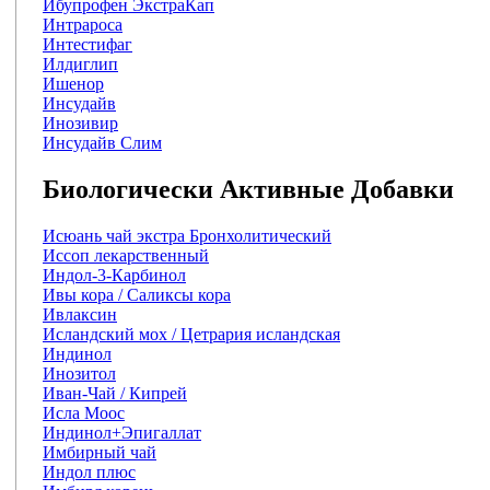
Ибупрофен ЭкстраКап
Интрароса
Интестифаг
Илдиглип
Ишенор
Инсудайв
Инозивир
Инсудайв Слим
Биологически Активные Добавки
Исюань чай экстра Бронхолитический
Иссоп лекарственный
Индол-3-Карбинол
Ивы кора / Саликсы кора
Ивлаксин
Исландский мох / Цетрария исландская
Индинол
Инозитол
Иван-Чай / Кипрей
Исла Моос
Индинол+Эпигаллат
Имбирный чай
Индол плюс