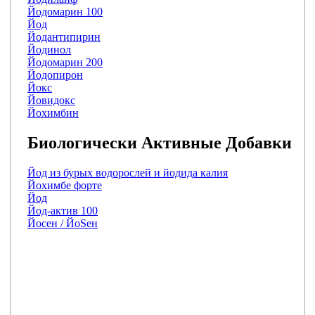
Йодомарин 100
Йод
Йодантипирин
Йодинол
Йодомарин 200
Йодопирон
Йокс
Йовидокс
Йохимбин
Биологически Активные Добавки
Йод из бурых водорослей и йодида калия
Йохимбе форте
Йод
Йод-актив 100
Йосен / ЙоSен