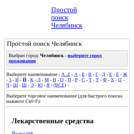
Простой
поиск
Челябинск
Простой поиск Челябинск
Выбран город:
Челябинск
-
выберите город
проживания
Выберите наименование -
A..Z
-
А
-
Б
-
В
-
Г
-
Д
-
Е
-
Ё
-
Ж
-
З
-
И
-
Й
-
К
-
Л
-
М
-
Н
-
О
-
П
-
Р
-
С
-
Т
-
У
-
Ф
-
Х
-
Ц
-
Ч
-
Ш
-
Щ
-
Э
-
Ю
-
Я
-
(ВСЕ)
-
Выберите торговое наименование (для быстрого поиска
нажмите Ctrl+F):
Лекарственные средства
Йодилайф