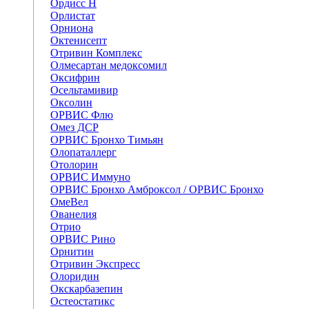
Ордисс Н
Орлистат
Орниона
Октенисепт
Отривин Комплекс
Олмесартан медоксомил
Оксифрин
Осельтамивир
Оксолин
ОРВИС Флю
Омез ДСР
ОРВИС Бронхо Тимьян
Олопаталлерг
Отолорин
ОРВИС Иммуно
ОРВИС Бронхо Амброксол / ОРВИС Бронхо
ОмеВел
Ованелия
Отрио
ОРВИС Рино
Орнитин
Отривин Экспресс
Олоридин
Окскарбазепин
Остеостатикс