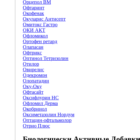
Орцепол ВМ
Офтаринт
Окофенак
Окуларис Антисепт
Омитокс Гастро
ОКИ АКТ
Офломикол
Ортофен ретард
Олапасан
Офтрикс
Оптинол Тетризолин
Отилор
Овирелис
Одекромон
Олопатадин
Оку-Оку
Офтасайт
Оксифлурин НС
Офломил Дерма
Окобринол
Оксиметазолин Нордум
Оптацин-офтальмолор
Отрио Плюс
Биологически Активные Добавк