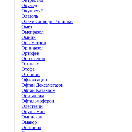
Октреотид
Окумед
Окупрес-Е
Олазоль
Ольхи соплодия / шишки
Омез
Омепразол
Омник
Оргаметрил
Орнидазол
Ортофен
Остеогенон
Отипакс
Отофа
Отривин
Офлоксацин
Офтан Дексаметазон
Офтан Катахром
Оритаксим
Офтальмоферон
Олестезин
Орунгамин
Омнискан
Омакор
Опатанол