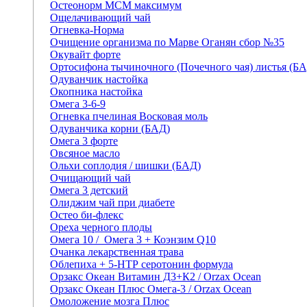
Остеонорм МСМ максимум
Ощелачивающий чай
Огневка-Норма
Очищение организма по Марве Оганян сбор №35
Окувайт форте
Ортосифона тычиночного (Почечного чая) листья (Б
Одуванчик настойка
Окопника настойка
Омега 3-6-9
Огневка пчелиная Восковая моль
Одуванчика корни (БАД)
Омега 3 форте
Овсяное масло
Ольхи соплодия / шишки (БАД)
Очищающий чай
Омега 3 детский
Олиджим чай при диабете
Остео би-флекс
Ореха черного плоды
Омега 10 / Омега 3 + Коэнзим Q10
Очанка лекарственная трава
Облепиха + 5-НТР серотонин формула
Орзакс Океан Витамин Д3+К2 / Orzax Ocean
Орзакс Океан Плюс Омега-3 / Orzax Ocean
Омоложение мозга Плюс