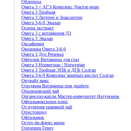
Облепиха
Омега 3 + АГЭ Комплекс Доктор море
Омега 3 Тройная
Омега 3 Лютеин и Зеаксантин
Омега 3-6-9 Эвалар
Осины экстракт
Омега 3 с витамином Д3
Омега 3 Эвалар
Оксафорин
Океаника Омега 3-6-9
Омега 3 Дуо Реневал
Офтолик Витамины для глаз
Омега 3 Норвегиан / Norwegian
Омега 3 Тройная ЭПК и ДГК Солгар
Омега 3-6-9 Комплекс жирных кислот Солгар
Окувайт макс
Олиджим Витамины при диабете
Опалиховский чай
Органелло-капли Мастер-иммунитет Натуроник
Офтальмоксипин плюс
От курения травяной чай
Описторцид
Офтальмик
Остео би-флекс мини
Олеопрен Генез