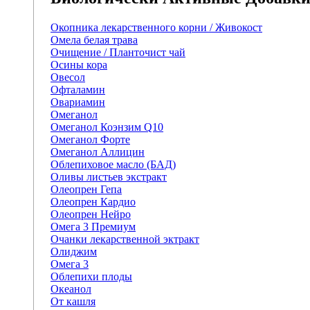
Окопника лекарственного корни / Живокост
Омела белая трава
Очищение / Планточист чай
Осины кора
Овесол
Офталамин
Овариамин
Омеганол
Омеганол Коэнзим Q10
Омеганол Форте
Омеганол Аллицин
Облепиховое масло (БАД)
Оливы листьев экстракт
Олеопрен Гепа
Олеопрен Кардио
Олеопрен Нейро
Омега 3 Премиум
Очанки лекарственной эктракт
Олиджим
Омега 3
Облепихи плоды
Океанол
От кашля