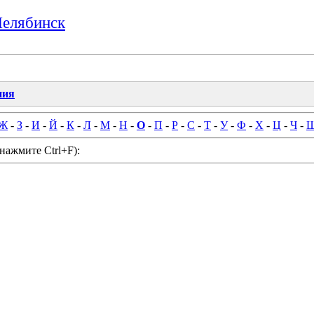
Челябинск
ния
Ж
-
З
-
И
-
Й
-
К
-
Л
-
М
-
Н
-
О
-
П
-
Р
-
С
-
Т
-
У
-
Ф
-
Х
-
Ц
-
Ч
-
нажмите Ctrl+F):