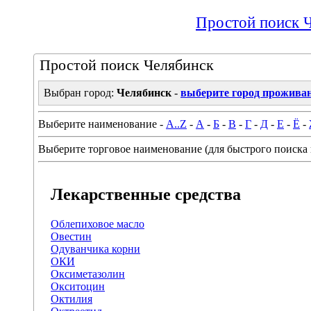
Простой поиск 
Простой поиск Челябинск
Выбран город:
Челябинск
-
выберите город прожива
Выберите наименование -
A..Z
-
А
-
Б
-
В
-
Г
-
Д
-
Е
-
Ё
-
Выберите торговое наименование (для быстрого поиска 
Лекарственные средства
Облепиховое масло
Овестин
Одуванчика корни
ОКИ
Оксиметазолин
Окситоцин
Октилия