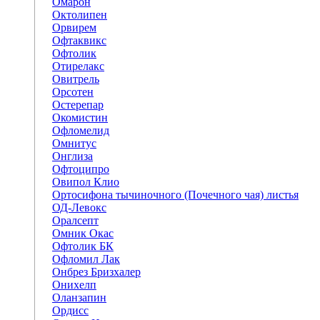
Омарон
Октолипен
Орвирем
Офтаквикс
Офтолик
Отирелакс
Овитрель
Орсотен
Остерепар
Окомистин
Офломелид
Омнитус
Онглиза
Офтоципро
Овипол Клио
Ортосифона тычиночного (Почечного чая) листья
ОД-Левокс
Оралсепт
Омник Окас
Офтолик БК
Офломил Лак
Онбрез Бризхалер
Онихелп
Оланзапин
Ордисс