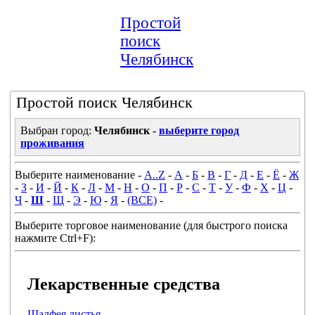
Простой
поиск
Челябинск
Простой поиск Челябинск
Выбран город:
Челябинск
-
выберите город
проживания
Выберите наименование -
A..Z
-
А
-
Б
-
В
-
Г
-
Д
-
Е
-
Ё
-
Ж
-
З
-
И
-
Й
-
К
-
Л
-
М
-
Н
-
О
-
П
-
Р
-
С
-
Т
-
У
-
Ф
-
Х
-
Ц
-
Ч
-
Ш
-
Щ
-
Э
-
Ю
-
Я
-
(ВСЕ)
-
Выберите торговое наименование (для быстрого поиска
нажмите Ctrl+F):
Лекарственные средства
Шалфея листья