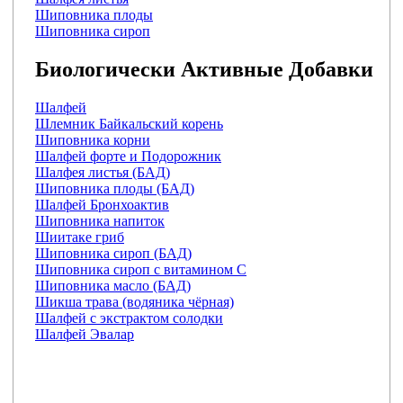
Шиповника плоды
Шиповника сироп
Биологически Активные Добавки
Шалфей
Шлемник Байкальский корень
Шиповника корни
Шалфей форте и Подорожник
Шалфея листья (БАД)
Шиповника плоды (БАД)
Шалфей Бронхоактив
Шиповника напиток
Шиитаке гриб
Шиповника сироп (БАД)
Шиповника сироп с витамином С
Шиповника масло (БАД)
Шикша трава (водяника чёрная)
Шалфей с экстрактом солодки
Шалфей Эвалар