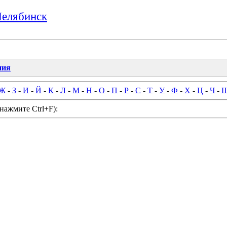
Челябинск
ния
Ж
-
З
-
И
-
Й
-
К
-
Л
-
М
-
Н
-
О
-
П
-
Р
-
С
-
Т
-
У
-
Ф
-
Х
-
Ц
-
Ч
-
нажмите Ctrl+F):