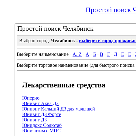
Простой поиск 
Простой поиск Челябинск
Выбран город:
Челябинск
-
выберите город прожива
Выберите наименование -
A..Z
-
А
-
Б
-
В
-
Г
-
Д
-
Е
-
Ё
-
Выберите торговое наименование (для быстрого поиска 
Лекарственные средства
Юперио
Юнивит Аква Д3
Юнивит Кальций Д3 для малышей
Юнивит Д3 Форте
Юнивит Д3
Юнидокс Солютаб
Юниэнзим с МПС